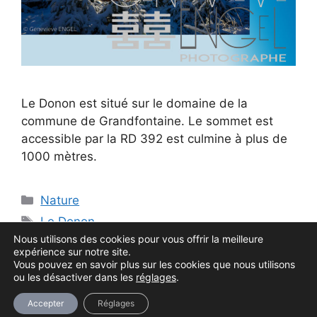
Le Donon est situé sur le domaine de la
commune de Grandfontaine. Le sommet est
accessible par la RD 392 est culmine à plus de
1000 mètres.
Catégories
Nature
Étiquettes
Le Donon
Nous utilisons des cookies pour vous offrir la meilleure
expérience sur notre site.
Vous pouvez en savoir plus sur les cookies que nous utilisons
ou les désactiver dans les
réglages
.
© 2026 Geneviève ENGEL
• Construit avec
Accepter
Réglages
GeneratePress