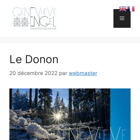
Aller
au
Menu
contenu
Le Donon
20 décembre 2022
par
webmaster